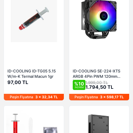
ID-COOLING ID-TG05 5.15
ID-COOLING SE-224-XTS
W/m-K Termal Macun 1gr
ARGB 4Pin PWM 120mm
97,00 TL
İşlemci Soğutucu
1.999,00 TL
%10
1.794,50 TL
İNDİRİM
Peşin Fiyatına
3 x 32,34 TL
Peşin Fiyatına
3 x 598,17 TL