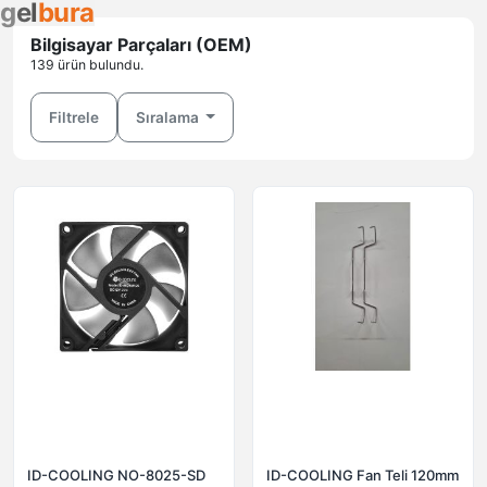
g
e
l
b
u
r
a
Bilgisayar Parçaları (OEM)
139 ürün bulundu.
Filtrele
Sıralama
ID-COOLING NO-8025-SD
ID-COOLING Fan Teli 120mm