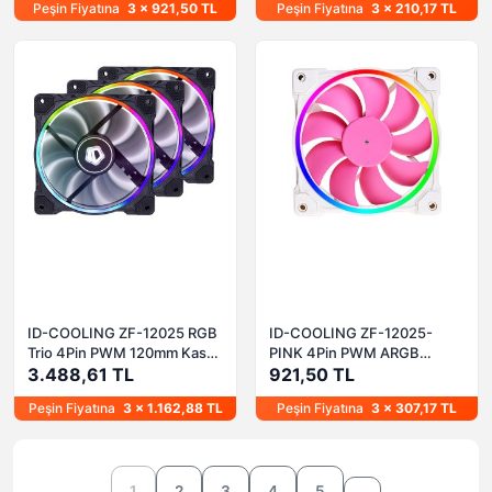
Peşin Fiyatına
3 x 921,50 TL
Peşin Fiyatına
3 x 210,17 TL
ID-COOLING ZF-12025 RGB
ID-COOLING ZF-12025-
Trio 4Pin PWM 120mm Kasa
PINK 4Pin PWM ARGB
Fanı
3.488,61 TL
120mm Pink Kasa Fanı
921,50 TL
Peşin Fiyatına
3 x 1.162,88 TL
Peşin Fiyatına
3 x 307,17 TL
1
2
3
4
5