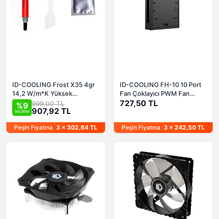
ID-COOLING Frost X35 4gr
ID-COOLING FH-10 10 Port
14,2 W/m*K Yüksek
Fan Çoklayıcı PWM Fan
İletkenliğe Sahip Termal
Kontrolcü
727,50 TL
999,00 TL
%9
907,92 TL
Macun
İNDİRİM
Peşin Fiyatına
3 x 302,64 TL
Peşin Fiyatına
3 x 242,50 TL