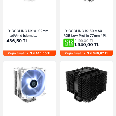
ID-COOLING DK-01 92mm
ID-COOLING IS-50 MAX
Intel/Amd İşlemci
RGB Low Profile 77mm 4Pin
soğutucusu
436,50 TL
PWM İşlemci Soğutucusu
2.199,00 TL
%12
1.940,00 TL
İNDİRİM
Peşin Fiyatına
3 x 145,50 TL
Peşin Fiyatına
3 x 646,67 TL