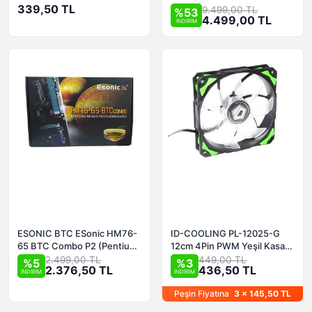
339,50 TL
(HX432C16PB3K2/16) Bulk
9.499,00 TL
%53
4.499,00 TL
Stock Out
İNDİRİM
ESONIC BTC ESonic HM76-
ID-COOLING PL-12025-G
65 BTC Combo P2 (Pentium
12cm 4Pin PWM Yeşil Kasa
2.0 GHz& 8 adet PCI_E)
Fanı
2.499,00 TL
449,00 TL
%5
%3
2.376,50 TL
436,50 TL
İNDİRİM
İNDİRİM
Peşin Fiyatına
3 x 145,50 TL