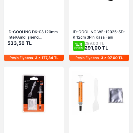
ID-COOLING DK-03 120mm
ID-COOLING WF-12025-SD-
Intel/Amd İşlemci
K 12cm 3Pin Kasa Fanı
soğutucusu
533,50 TL
299,00 TL
%3
291,00 TL
İNDİRİM
Peşin Fiyatına
3 x 177,84 TL
Peşin Fiyatına
3 x 97,00 TL