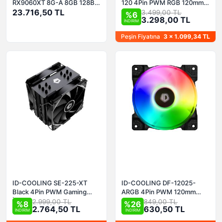
RX9060XT 8G-A 8GB 128Bit
120 4Pin PWM RGB 120mm
GDDR6 Ekran Kartı
23.716,50 TL
Sıvı Soğutucu
3.499,00 TL
%6
3.298,00 TL
İNDİRİM
Peşin Fiyatına
3 x 1.099,34 TL
ID-COOLING SE-225-XT
ID-COOLING DF-12025-
Black 4Pin PWM Gaming
ARGB 4Pin PWM 120mm
İşlemci Soğutucu
Kasa Fanı
2.999,00 TL
849,00 TL
%8
%26
2.764,50 TL
630,50 TL
İNDİRİM
İNDİRİM