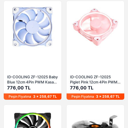
ID-COOLING ZF-12025 Baby
ID-COOLING ZF-12025
Blue 12cm 4Pin PWM Kasa
Piglet Pink 12cm 4Pin PWM
Fanı
776,00 TL
Pembe Kasa Fanı
776,00 TL
Peşin Fiyatına
3 x 258,67 TL
Peşin Fiyatına
3 x 258,67 TL