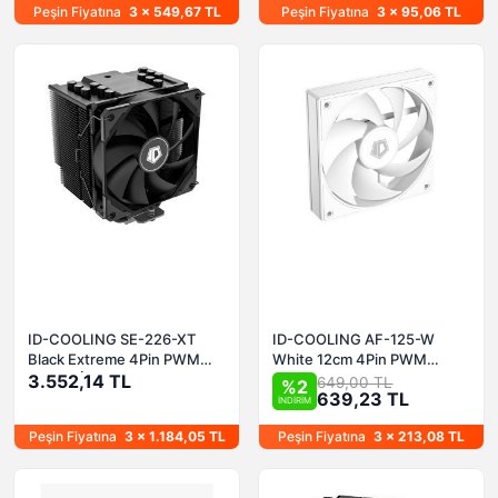
Peşin Fiyatına
3 x 549,67 TL
Peşin Fiyatına
3 x 95,06 TL
ID-COOLING SE-226-XT
ID-COOLING AF-125-W
Black Extreme 4Pin PWM
White 12cm 4Pin PWM
120mm İşlemci Soğutucu
3.552,14 TL
Beyaz Kasa Fanı
649,00 TL
%2
639,23 TL
İNDİRİM
Peşin Fiyatına
3 x 1.184,05 TL
Peşin Fiyatına
3 x 213,08 TL