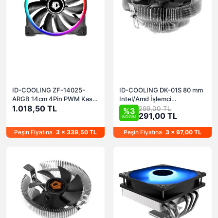
ID-COOLING ZF-14025-
ID-COOLING DK-01S 80 mm
ARGB 14cm 4Pin PWM Kasa
Intel/Amd İşlemci
Fanı
1.018,50 TL
Soğutucusu
299,00 TL
%3
291,00 TL
İNDİRİM
Peşin Fiyatına
3 x 339,50 TL
Peşin Fiyatına
3 x 97,00 TL