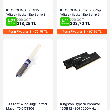
ID-COOLING ID-TG15
ID-COOLING Frost X05 3gr
Yüksek İletkenliğe Sahip 8.5
Yüksek İletkenliğe Sahip 6,5
W/m-K Termal Macun 1,5gr
W/m*K Termal Macun
299,00 TL
229,00 TL
%27
%11
218,25 TL
203,70 TL
İNDİRİM
İNDİRİM
Peşin Fiyatına
3 x 72,75 TL
Peşin Fiyatına
3 x 67,90 TL
TX Silent Wind 30gr Termal
Kingston HyperX Predator
Macun TXCCT30G
16GB (2x8G) 3200MHz