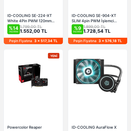
ID-COOLING SE-224-XT
ID-COOLING SE-904-XT
White 4Pin PWM 120mm
SLIM 4pin PWM İşlemci
İşlemci Soğutucu
Soğutucu
1.799,00 TL
1.899,00 TL
%14
%9
1.552,00 TL
1.728,54 TL
İNDİRİM
İNDİRİM
Peşin Fiyatına
3 x 517,34 TL
Peşin Fiyatına
3 x 576,18 TL
YENI
Powercolor Reaper
ID-COOLING AuraFlow X