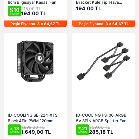
8cm Bilgisayar Kasası Fanı
Bracket Kule Tipi Hava
Soğutucu İçin
194,00 TL
215,00 TL
%10
194,00 TL
İNDİRİM
Peşin Fiyatına
3 x 64,67 TL
Peşin Fiyatına
3 x 64,67 TL
ID-COOLING SE-224-XTS
ID-COOLING FS-06-ARGB
Black 4Pin PWM 120mm
5V 3PİN ARGB Splitter Fan
İşlemci Soğutucu
Çoklayıcı
1.899,00 TL
359,00 TL
%13
%21
1.649,00 TL
285,18 TL
İNDİRİM
İNDİRİM