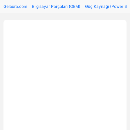
Gelbura.com
Bilgisayar Parçaları (OEM)
Güç Kaynağı (Power Su