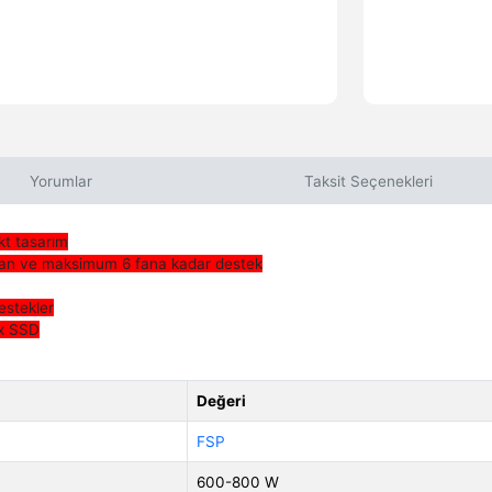
Yorumlar
Taksit Seçenekleri
kt tasarım
d fan ve maksimum 6 fana kadar destek
estekler
 x SSD
Değeri
FSP
600-800 W