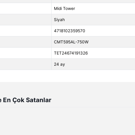
Midi Tower
Siyah
4718102359570
CMT595AL-750W
TET24674191326
24 ay
e En Çok Satanlar