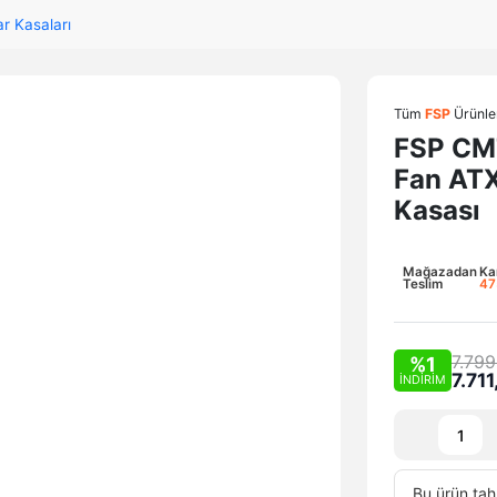
ar Kasaları
Tüm
FSP
Ürünle
FSP CM
Fan ATX
Kasası
Mağazadan
Ka
Teslim
47
7.799
%1
7.71
İNDİRİM
Bu ürün tah