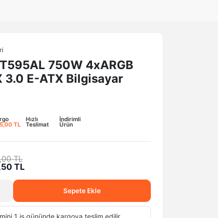
ri
T595AL 750W 4xARGB
 3.0 E-ATX Bilgisayar
rgo
Hızlı
İndirimli
5,00 TL
Teslimat
Ürün
,00 TL
1,50 TL
Sepete Ekle
mini 1 iş gününde kargoya teslim edilir.