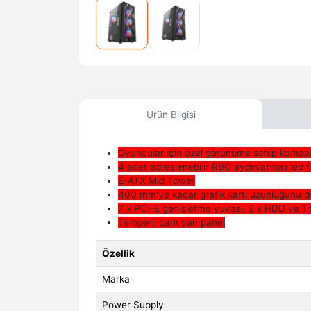
Ürün Bilgisi
Oyuncular için özel görünüme sahip kompa
4 adet adreslenebilir RBG aydınlatmalı le
E-ATX Mid Tower
400 mm'ye kadar grafik kartı uzunluğunu d
7 x PCI-E genişletme yuvası, 2 x HDD ve 1
Temperli cam yan panel
Özellik
Marka
Power Supply