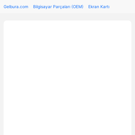
Gelbura.com
Bilgisayar Parçaları (OEM)
Ekran Kartı