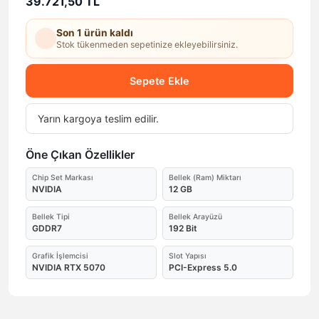
39.721,50 TL
Son 1 ürün kaldı
Stok tükenmeden sepetinize ekleyebilirsiniz.
Sepete Ekle
Yarın
kargoya teslim edilir.
Öne Çıkan Özellikler
Chip Set Markası
Bellek (Ram) Miktarı
NVIDIA
12 GB
Bellek Tipi
Bellek Arayüzü
GDDR7
192 Bit
Grafik İşlemcisi
Slot Yapısı
NVIDIA RTX 5070
PCI-Express 5.0