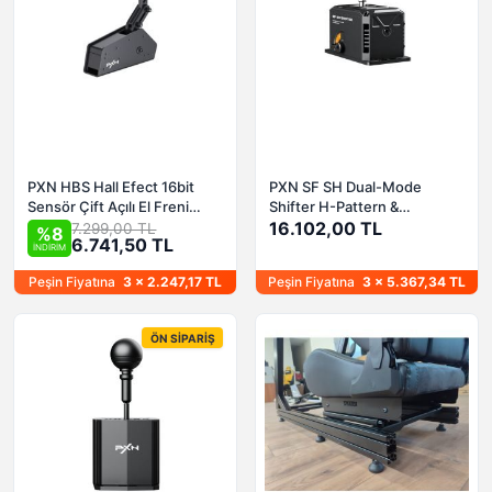
PXN HBS Hall Efect 16bit
PXN SF SH Dual-Mode
Sensör Çift Açılı El Freni
Shifter H-Pattern &
(PC)
Sequential (PC)
16.102,00 TL
7.299,00 TL
%8
6.741,50 TL
İNDİRİM
Peşin Fiyatına
3 x 2.247,17 TL
Peşin Fiyatına
3 x 5.367,34 TL
ÖN SIPARIŞ