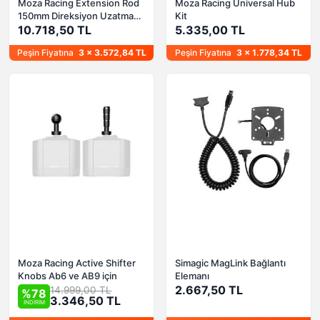
Moza Racing Extension Rod
Moza Racing Universal Hub
150mm Direksiyon Uzatma
Kit
Aparatı
10.718,50 TL
5.335,00 TL
Peşin Fiyatına
3 x 3.572,84 TL
Peşin Fiyatına
3 x 1.778,34 TL
Moza Racing Active Shifter
Simagic MagLink Bağlantı
Knobs Ab6 ve AB9 için
Elemanı
2.667,50 TL
14.999,00 TL
%78
3.346,50 TL
İNDİRİM