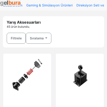
g
e
l
b
u
r
a
Gelbura.com
Gaming & Simülasyon Ürünleri
Direksiyon Seti ve 
Yarış Aksesuarları
45 ürün bulundu.
Filtrele
Sıralama