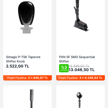
Simagic P-TSK Tapered
PXN SF SMG Sequential
Shifter Knob
Shifter
2.522,00 TL
13.499,00 TL
%3
13.046,50 TL
İNDİRİM
Peşin Fiyatına
3 x 840,67 TL
Peşin Fiyatına
3 x 4.348,84 TL