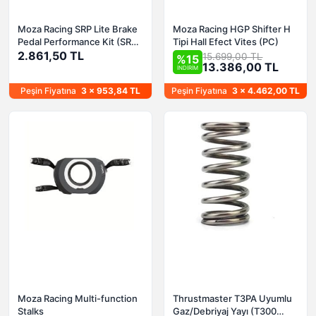
Moza Racing SRP Lite Brake
Moza Racing HGP Shifter H
Pedal Performance Kit (SRP
Tipi Hall Efect Vites (PC)
Lite Fren Pedalı Performans
2.861,50 TL
15.699,00 TL
%15
13.386,00 TL
Kiti)
İNDİRİM
Peşin Fiyatına
3 x 953,84 TL
Peşin Fiyatına
3 x 4.462,00 TL
Moza Racing Multi-function
Thrustmaster T3PA Uyumlu
Stalks
Gaz/Debriyaj Yayı (T300