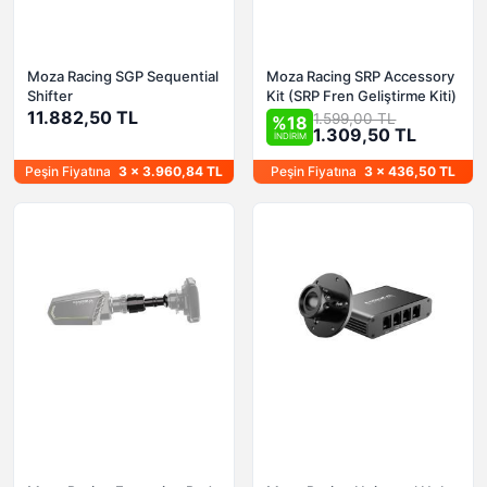
Moza Racing SGP Sequential
Moza Racing SRP Accessory
Shifter
Kit (SRP Fren Geliştirme Kiti)
11.882,50 TL
1.599,00 TL
%18
1.309,50 TL
İNDİRİM
Peşin Fiyatına
3 x 3.960,84 TL
Peşin Fiyatına
3 x 436,50 TL