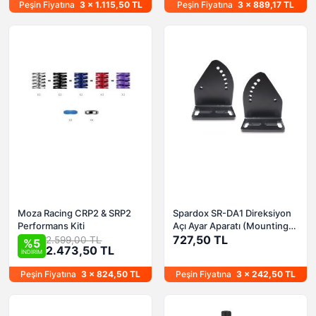
Peşin Fiyatına
3 x 1.115,50 TL
Peşin Fiyatına
3 x 889,17 TL
Moza Racing CRP2 & SRP2
Spardox SR-DA1 Direksiyon
Performans Kiti
Açı Ayar Aparatı (Mounting
Brackets)
727,50 TL
2.599,00 TL
%5
2.473,50 TL
İNDİRİM
Peşin Fiyatına
3 x 824,50 TL
Peşin Fiyatına
3 x 242,50 TL