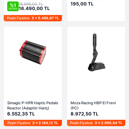
Pedal Seti için)
195,00 TL
16.699,00 TL
%1
16.490,00 TL
İNDİRİM
Peşin Fiyatına
3 x 5.496,67 TL
Simagic P-HPR Haptic Pedals
Moza Racing HBP El Freni
Reactor (Adaptör Hariç)
(PC)
6.552,35 TL
8.972,50 TL
Peşin Fiyatına
3 x 2.184,12 TL
Peşin Fiyatına
3 x 2.990,84 TL