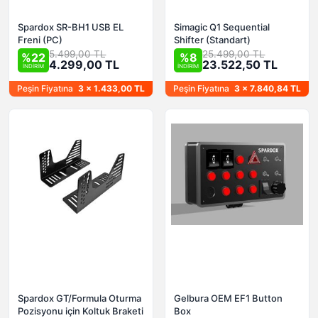
Spardox SR-BH1 USB EL
Simagic Q1 Sequential
Freni (PC)
Shifter (Standart)
5.499,00 TL
25.499,00 TL
%22
%8
4.299,00 TL
23.522,50 TL
İNDİRİM
İNDİRİM
Peşin Fiyatına
3 x 1.433,00 TL
Peşin Fiyatına
3 x 7.840,84 TL
Spardox GT/Formula Oturma
Gelbura OEM EF1 Button
Pozisyonu için Koltuk Braketi
Box