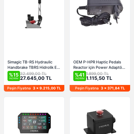
Simagic TB-RS Hydraulic
OEM P-HPR Haptic Pedals
Handbrake TBRS Hidrolik EL
Reactor için Power Adaptör
Freni
(Simagic Haptics Uyumlu)
32.499,00 TL
1.899,00 TL
%15
%41
27.645,00 TL
1.115,50 TL
İNDİRİM
İNDİRİM
Peşin Fiyatına
3 x 9.215,00 TL
Peşin Fiyatına
3 x 371,84 TL