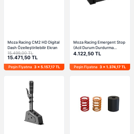
Moza Racing CM2 HD Digital
Moza Racing Emergent Stop
Dash Özelleştirilebilir Ekran
(Acil Durum Durdurma
15.499,00 TL
Butonu)
4.122,50 TL
15.471,50 TL
Peşin Fiyatına
3 x 5.157,17 TL
Peşin Fiyatına
3 x 1.374,17 TL