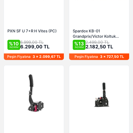
PXN SF U 7+R H Vites (PC)
Spardox KB-01
Grandprix/Victor Koltuk
Braketi
6.999,00 TL
2.499,00 TL
%10
%13
6.299,00 TL
2.182,50 TL
İNDİRİM
İNDİRİM
Peşin Fiyatına
3 x 2.099,67 TL
Peşin Fiyatına
3 x 727,50 TL