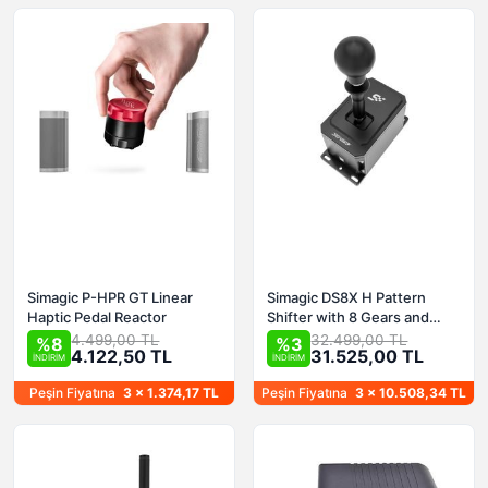
Simagic P-HPR GT Linear
Simagic DS8X H Pattern
Haptic Pedal Reactor
Shifter with 8 Gears and
Sequential Gears DS-8X
4.499,00 TL
32.499,00 TL
%8
%3
4.122,50 TL
31.525,00 TL
İNDİRİM
İNDİRİM
Peşin Fiyatına
3 x 1.374,17 TL
Peşin Fiyatına
3 x 10.508,34 TL