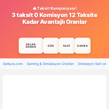
Taksit Kampanyası!
3 taksit 0 Komisyon 12 Taksite
Kadar Avantajlı Oranlar
KALAN
GÜN
SAAT
DAKIKA
ZAMAN
Gelbura.com
Gaming & Simülasyon Ürünleri
Direksiyon Seti ve 