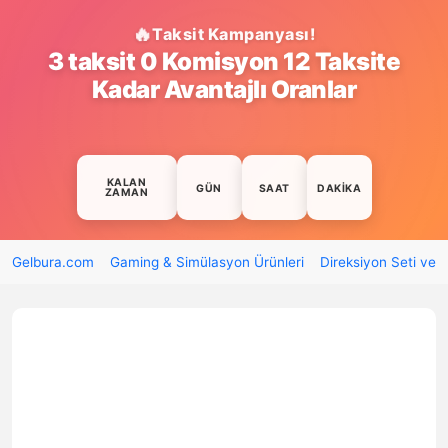
Taksit Kampanyası!
3 taksit 0 Komisyon 12 Taksite
Kadar Avantajlı Oranlar
KALAN
GÜN
SAAT
DAKIKA
ZAMAN
Gelbura.com
Gaming & Simülasyon Ürünleri
Direksiyon Seti ve 