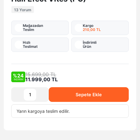
13 Yorum
Mağazadan
Kargo
Teslim
210,00 TL
Hızlı
İndirimli
Teslimat
Ürün
15.699,00 TL
%24
11.999,00 TL
İNDİRİM
Sepete Ekle
Yarın
kargoya teslim edilir.