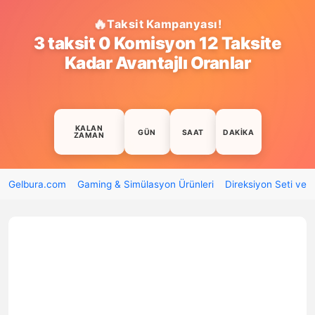
Taksit Kampanyası!
3 taksit 0 Komisyon 12 Taksite
Kadar Avantajlı Oranlar
KALAN
GÜN
SAAT
DAKIKA
ZAMAN
Gelbura.com
Gaming & Simülasyon Ürünleri
Direksiyon Seti ve 