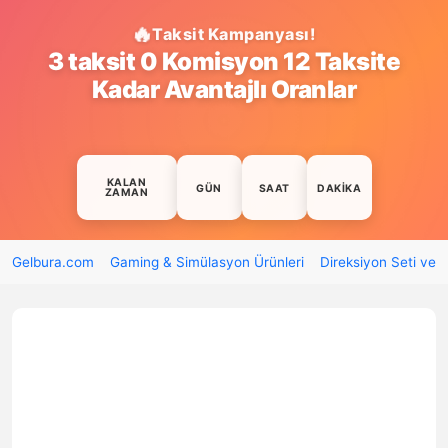
Taksit Kampanyası!
3 taksit 0 Komisyon 12 Taksite
Kadar Avantajlı Oranlar
KALAN
GÜN
SAAT
DAKIKA
ZAMAN
Gelbura.com
Gaming & Simülasyon Ürünleri
Direksiyon Seti ve 