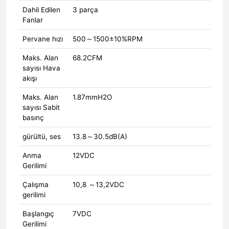
Dahil Edilen
3 parça
Fanlar
Pervane hızı
500～1500±10%RPM
Maks. Alan
68.2CFM
sayısı Hava
akışı
Maks. Alan
1.87mmH2O
sayısı Sabit
basınç
gürültü, ses
13.8～30.5dB(A)
Anma
12VDC
Gerilimi
Çalışma
10,8 ～13,2VDC
gerilimi
Başlangıç ​​
7VDC
Gerilimi