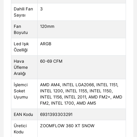
Dahili Fan
3
Sayısı
Fan
120mm
Boyutu
Led Işık
ARGB
Özelliği
Hava
60-69 CFM
Üfleme
Aralığı
İşlemci
AMD AM4, INTEL LGA2066, INTEL 1151,
Soket
INTEL 1200, INTEL 1155, INTEL 1150,
Uyumu
INTEL 1156, INTEL 2011, AMD FM2+, AMD
FM2, INTEL 1700, AMD AM5
EAN Kodu
6931393303291
Üretici
ZOOMFLOW 360 XT SNOW
Kodu