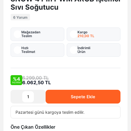
Sıvı Soğutucu
6 Yorum
Mağazadan
Kargo
Teslim
210,00 TL
Hızlı
İndirimli
Teslimat
Ürün
6.299,00 TL
%4
6.062,50 TL
İNDİRİM
Sepete Ekle
Pazartesi
günü
kargoya teslim edilir.
Öne Çıkan Özellikler