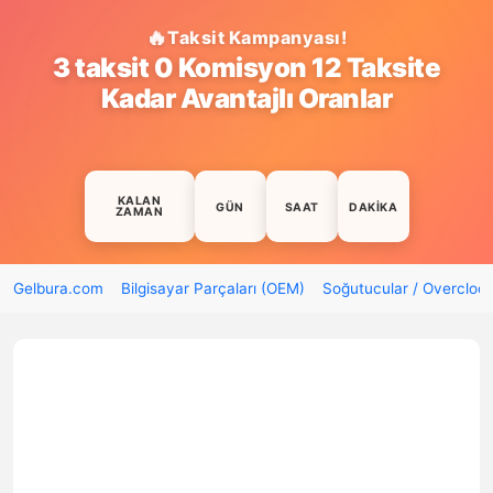
Taksit Kampanyası!
3 taksit 0 Komisyon 12 Taksite
Kadar Avantajlı Oranlar
KALAN
GÜN
SAAT
DAKIKA
ZAMAN
Gelbura.com
Bilgisayar Parçaları (OEM)
Soğutucular / Overcloc