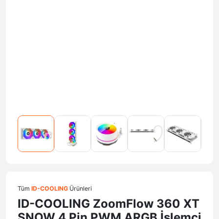
Tüm
ID-COOLING
Ürünleri
ID-COOLING ZoomFlow 360 XT
SNOW 4 Pin PWM ARGB İşlemci