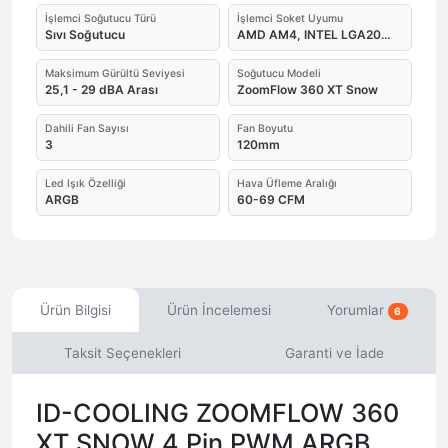
İşlemci Soğutucu Türü
İşlemci Soket Uyumu
Sıvı Soğutucu
AMD AM4, INTEL LGA20...
Maksimum Gürültü Seviyesi
Soğutucu Modeli
25,1 - 29 dBA Arası
ZoomFlow 360 XT Snow
Dahili Fan Sayısı
Fan Boyutu
3
120mm
Led Işık Özelliği
Hava Üfleme Aralığı
ARGB
60-69 CFM
Ürün Bilgisi
Ürün İncelemesi
Yorumlar
6
Taksit Seçenekleri
Garanti ve İade
ID-COOLING ZOOMFLOW 360
XT SNOW 4 Pin PWM ARGB