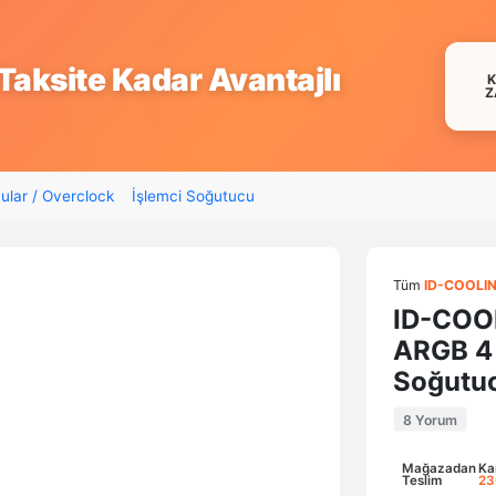
Taksite Kadar Avantajlı
Z
ular / Overclock
İşlemci Soğutucu
Tüm
ID-COOLI
ID-COO
ARGB 4 
Soğutu
8 Yorum
Mağazadan
Ka
Teslim
23