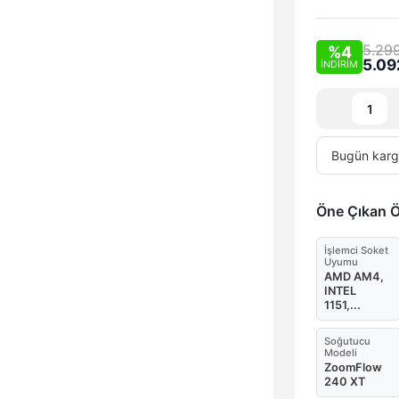
5.29
%4
5.09
İNDİRİM
Bugün
karg
Öne Çıkan Öz
İşlemci Soket
Uyumu
AMD AM4,
INTEL
1151,...
Soğutucu
Modeli
ZoomFlow
240 XT