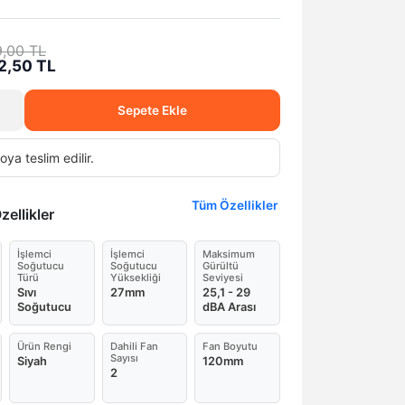
9,00 TL
2,50 TL
Sepete Ekle
oya teslim edilir.
Tüm Özellikler
ellikler
İşlemci
İşlemci
Maksimum
Soğutucu
Soğutucu
Gürültü
Türü
Yüksekliği
Seviyesi
Sıvı
27mm
25,1 - 29
Soğutucu
dBA Arası
Ürün Rengi
Dahili Fan
Fan Boyutu
Sayısı
Siyah
120mm
2