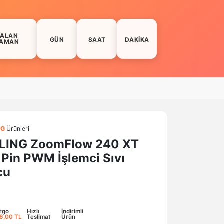
KALAN
GÜN
SAAT
DAKIKA
AMAN
NG
Ürünleri
LING ZoomFlow 240 XT
Pin PWM İşlemci Sıvı
cu
rgo
Hızlı
İndirimli
6,00 TL
Teslimat
Ürün