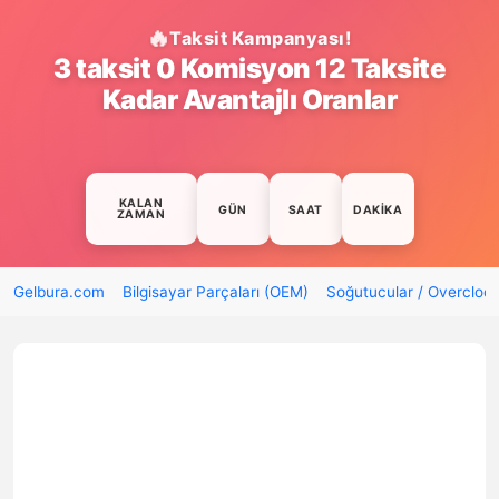
Taksit Kampanyası!
3 taksit 0 Komisyon 12 Taksite
Kadar Avantajlı Oranlar
KALAN
GÜN
SAAT
DAKIKA
ZAMAN
Gelbura.com
Bilgisayar Parçaları (OEM)
Soğutucular / Overcloc