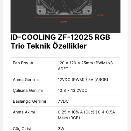
ID-COOLING ZF-12025 RGB
Trio Teknik Özellikler
Fan Boyutu
120 × 120 × 25mm (PWM) x3
ADET
Anma Gerilimi
12VDC (PWM) / 5V (ARGB)
Çalışma Gerilimi
10,8 ～13,2VDC
Başlangıç ​​Gerilimi
7VDC
Anma Akımı
0.25 ± 10% A (Güç) | 0.4-0.5A
Maks (RGB)
Güç Girişi
3W