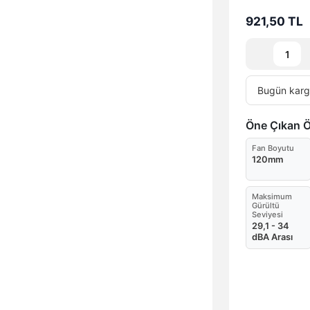
921,50 TL
Bugün
karg
Öne Çıkan Öz
Fan Boyutu
120mm
Maksimum
Gürültü
Seviyesi
29,1 - 34
dBA Arası