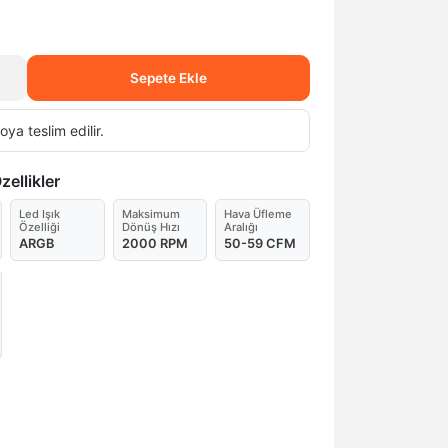
Sepete Ekle
oya teslim edilir.
ellikler
Led Işık
Maksimum
Hava Üfleme
Özelliği
Dönüş Hızı
Aralığı
ARGB
2000 RPM
50-59 CFM