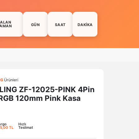
KALAN
GÜN
SAAT
DAKIKA
AMAN
NG
Ürünleri
LING ZF-12025-PINK 4Pin
GB 120mm Pink Kasa
argo
Hızlı
5,00 TL
Teslimat