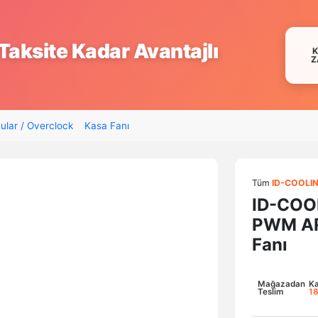
Taksite Kadar Avantajlı
Z
ular / Overclock
Kasa Fanı
Tüm
ID-COOLI
ID-COO
PWM AR
Fanı
Mağazadan
K
Teslim
18