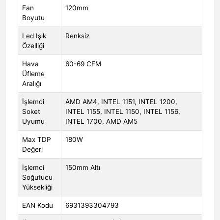
Fan
120mm
Boyutu
Led Işık
Renksiz
Özelliği
Hava
60-69 CFM
Üfleme
Aralığı
İşlemci
AMD AM4, INTEL 1151, INTEL 1200,
Soket
INTEL 1155, INTEL 1150, INTEL 1156,
Uyumu
INTEL 1700, AMD AM5
Max TDP
180W
Değeri
İşlemci
150mm Altı
Soğutucu
Yüksekliği
EAN Kodu
6931393304793