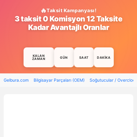
Taksit Kampanyası!
3 taksit 0 Komisyon 12 Taksite
Kadar Avantajlı Oranlar
KALAN
GÜN
SAAT
DAKIKA
ZAMAN
Gelbura.com
Bilgisayar Parçaları (OEM)
Soğutucular / Overcloc