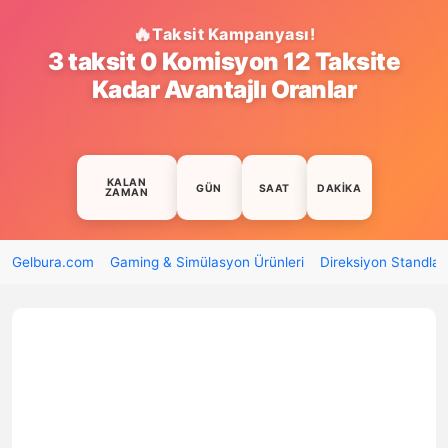
Taksit Kampanyası!
3 taksit 0 Komisyon 12 Taksite
Kadar Avantajlı Oranlar
KALAN
GÜN
SAAT
DAKIKA
ZAMAN
Gelbura.com
Gaming & Simülasyon Ürünleri
Direksiyon Standları