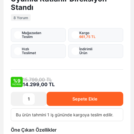
Standı
8 Yorum
Mağazadan
Kargo
Teslim
661,75 TL
Hızlı
İndirimli
Teslimat
Ürün
15.799,00 TL
%9
14.299,00 TL
İNDİRİM
Sepete Ekle
Bu ürün tahmini 1 iş gününde kargoya teslim edilir.
Öne Çıkan Özellikler