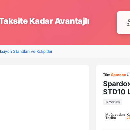
Taksite Kadar Avantajlı
Z
ksiyon Standları ve Kokpitler
Tüm
Spardox
Ür
Spardox
STD10 
6 Yorum
Mağazadan
K
Teslim
2