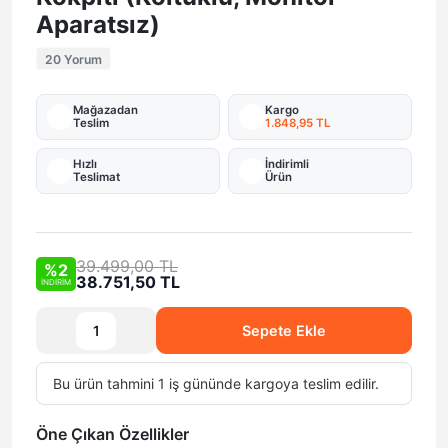
Aparatsız)
20 Yorum
Mağazadan
Kargo
Teslim
1.848,95 TL
Hızlı
İndirimli
Teslimat
Ürün
39.499,00 TL
%2
38.751,50 TL
İNDİRİM
Sepete Ekle
Bu ürün tahmini 1 iş gününde kargoya teslim edilir.
Öne Çıkan Özellikler