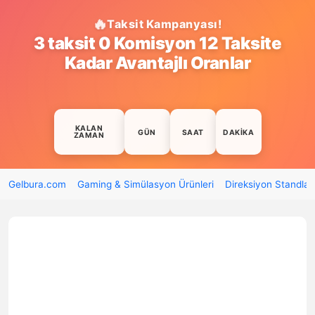
Taksit Kampanyası!
3 taksit 0 Komisyon 12 Taksite
Kadar Avantajlı Oranlar
KALAN
GÜN
SAAT
DAKIKA
ZAMAN
Gelbura.com
Gaming & Simülasyon Ürünleri
Direksiyon Standları