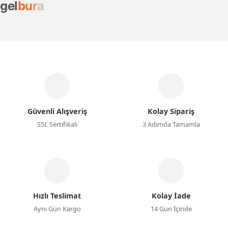
g
e
l
b
u
r
a
Güvenli Alışveriş
Kolay Sipariş
SSL Sertifikalı
3 Adımda Tamamla
Hızlı Teslimat
Kolay İade
Aynı Gün Kargo
14 Gün İçinde