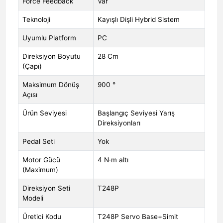
Force Feedback
Var
Teknoloji
Kayışlı Dişli Hybrid Sistem
Uyumlu Platform
PC
Direksiyon Boyutu
28 Cm
(Çapı)
Maksimum Dönüş
900 °
Açısı
Ürün Seviyesi
Başlangıç Seviyesi Yarış
Direksiyonları
Pedal Seti
Yok
Motor Gücü
4 N·m altı
(Maximum)
Direksiyon Seti
T248P
Modeli
Üretici Kodu
T248P Servo Base+Simit