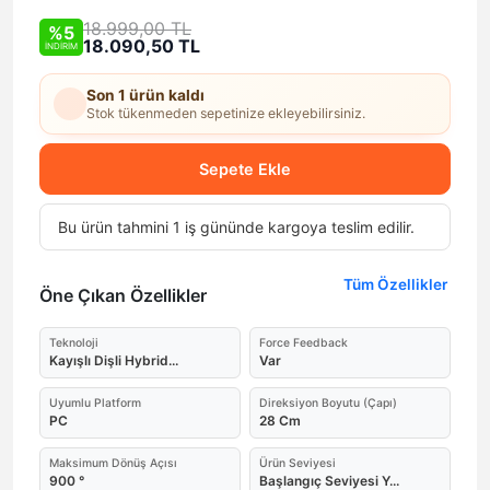
18.999,00 TL
%5
18.090,50 TL
İNDİRİM
Son 1 ürün kaldı
Stok tükenmeden sepetinize ekleyebilirsiniz.
Sepete Ekle
Bu ürün tahmini 1 iş gününde kargoya teslim edilir.
Tüm Özellikler
Öne Çıkan Özellikler
Teknoloji
Force Feedback
Kayışlı Dişli Hybrid...
Var
Uyumlu Platform
Direksiyon Boyutu (Çapı)
PC
28 Cm
Maksimum Dönüş Açısı
Ürün Seviyesi
900 °
Başlangıç Seviyesi Y...