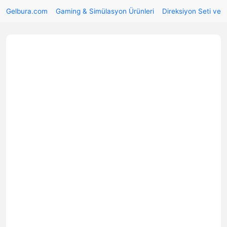
Gelbura.com
Gaming & Simülasyon Ürünleri
Direksiyon Seti ve 