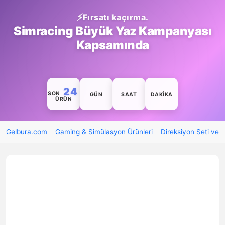
Fırsatı kaçırma.
Simracing Büyük Yaz Kampanyası
Kapsamında
24
SON
GÜN
SAAT
DAKIKA
ÜRÜN
Gelbura.com
Gaming & Simülasyon Ürünleri
Direksiyon Seti ve 