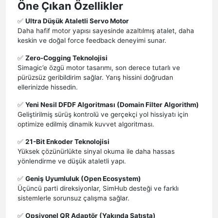
Öne Çıkan Özellikler
✅
Ultra Düşük Ataletli Servo Motor
Daha hafif motor yapısı sayesinde azaltılmış atalet, daha
keskin ve doğal force feedback deneyimi sunar.
✅
Zero-Cogging Teknolojisi
Simagic’e özgü motor tasarımı, son derece tutarlı ve
pürüzsüz geribildirim sağlar. Yarış hissini doğrudan
ellerinizde hissedin.
✅
Yeni Nesil DFDF Algoritması (Domain Filter Algorithm)
Geliştirilmiş sürüş kontrolü ve gerçekçi yol hissiyatı için
optimize edilmiş dinamik kuvvet algoritması.
✅
21-Bit Enkoder Teknolojisi
Yüksek çözünürlükte sinyal okuma ile daha hassas
yönlendirme ve düşük ataletli yapı.
✅
Geniş Uyumluluk (Open Ecosystem)
Üçüncü parti direksiyonlar, SimHub desteği ve farklı
sistemlerle sorunsuz çalışma sağlar.
✅
Opsiyonel QR Adaptör (Yakında Satışta)