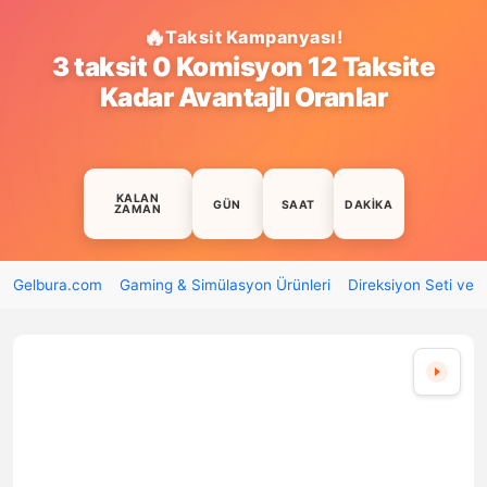
Taksit Kampanyası!
3 taksit 0 Komisyon 12 Taksite
Kadar Avantajlı Oranlar
KALAN
GÜN
SAAT
DAKIKA
ZAMAN
Gelbura.com
Gaming & Simülasyon Ürünleri
Direksiyon Seti ve 