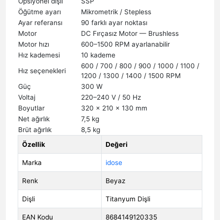
Opsiyonel dişli
SSP
Öğütme ayarı
Mikrometrik / Stepless
Ayar referansı
90 farklı ayar noktası
Motor
DC Fırçasız Motor — Brushless
Motor hızı
600–1500 RPM ayarlanabilir
Hız kademesi
10 kademe
600 / 700 / 800 / 900 / 1000 / 1100 /
Hız seçenekleri
1200 / 1300 / 1400 / 1500 RPM
Güç
300 W
Voltaj
220–240 V / 50 Hz
Boyutlar
320 × 210 × 130 mm
Net ağırlık
7,5 kg
Brüt ağırlık
8,5 kg
Özellik
Değeri
Marka
idose
Renk
Beyaz
Dişli
Titanyum Dişli
EAN Kodu
8684149120335