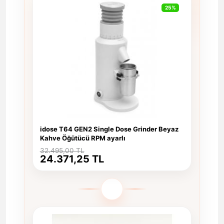
25%
idose T64 GEN2 Single Dose Grinder Beyaz
Kahve Öğütücü RPM ayarlı
32.495,00 TL
24.371,25 TL