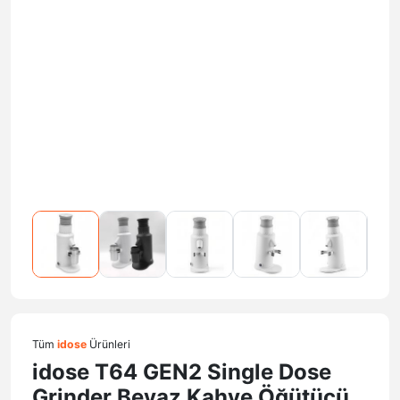
Tüm
idose
Ürünleri
idose T64 GEN2 Single Dose
Grinder Beyaz Kahve Öğütücü