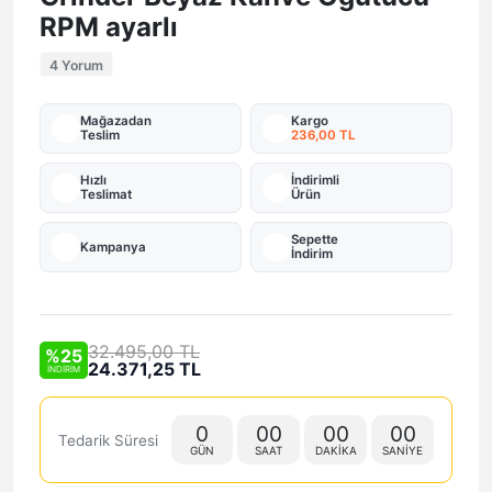
RPM ayarlı
4 Yorum
Mağazadan
Kargo
Teslim
236,00 TL
Hızlı
İndirimli
Teslimat
Ürün
Sepette
Kampanya
İndirim
32.495,00 TL
%25
24.371,25 TL
İNDİRİM
0
00
00
00
Tedarik Süresi
GÜN
SAAT
DAKIKA
SANIYE