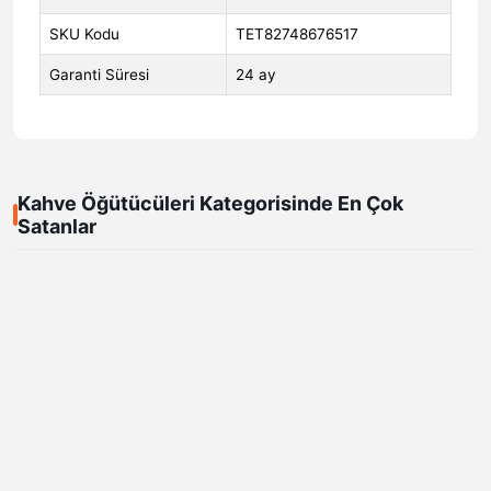
SKU Kodu
TET82748676517
Garanti Süresi
24 ay
Kahve Öğütücüleri Kategorisinde En Çok
Satanlar