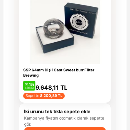
SSP 64mm Dişli Cast Sweet burr Filter
Brewing
%15
9.648,11 TL
İNDİRİM
Sepette
8.200,89 TL
İki ürünü tek tıkla sepete ekle
Kampanya fiyatını otomatik olarak sepette
gör.