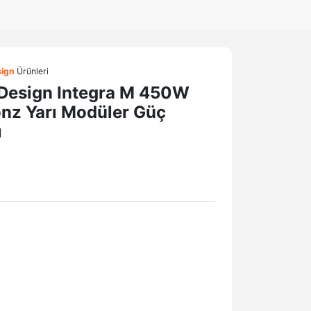
sign
Ürünleri
 Design Integra M 450W
nz Yarı Modüler Güç
ı