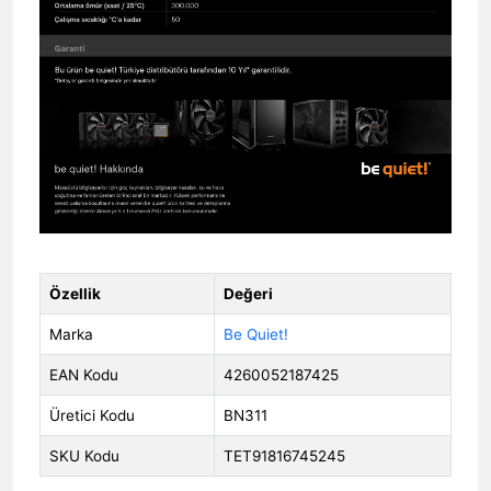
Özellik
Değeri
Marka
Be Quiet!
EAN Kodu
4260052187425
Üretici Kodu
BN311
SKU Kodu
TET91816745245