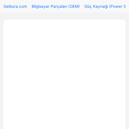
Gelbura.com
Bilgisayar Parçaları (OEM)
Güç Kaynağı (Power Su