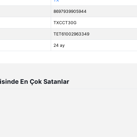
TX
8697939905944
TXCCT30G
TET61002963349
24 ay
isinde En Çok Satanlar