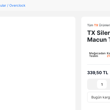
ular / Overclock
Tüm
TX
Ürünler
TX Sile
Macun
Mağazadan
K
Teslim
21
339,50 TL
Bugün
karg