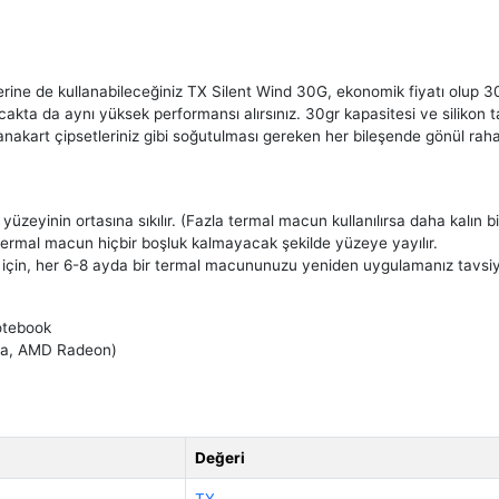
erine de kullanabileceğiniz TX Silent Wind 30G, ekonomik fiyatı olup 30
kta da aynı yüksek performansı alırsınız. 30gr kapasitesi ve silikon t
nakart çipsetleriniz gibi soğutulması gereken her bileşende gönül rahatlığ
üzeyinin ortasına sıkılır. (Fazla termal macun kullanılırsa daha kalın bir
e termal macun hiçbir boşluk kalmayacak şekilde yüzeye yayılır.
k için, her 6-8 ayda bir termal macununuzu yeniden uygulamanız tavsiy
otebook
dia, AMD Radeon)
Değeri