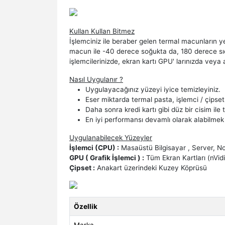
Kullan Kullan Bitmez
İşlemciniz ile beraber gelen termal macunların y
macun ile -40 derece soğukta da, 180 derece sıca
işlemcilerinizde, ekran kartı GPU' larınızda veya a
Nasıl Uygulanır ?
Uygulayacağınız yüzeyi iyice temizleyiniz.
Eser miktarda termal pasta, işlemci / çipset y
Daha sonra kredi kartı gibi düz bir cisim il
En iyi performansı devamlı olarak alabilme
Uygulanabilecek Yüzeyler
İşlemci (CPU) :
Masaüstü Bilgisayar , Server, N
GPU ( Grafik İşlemci ) :
Tüm Ekran Kartları (nVi
Çipset :
Anakart üzerindeki Kuzey Köprüsü
Özellik