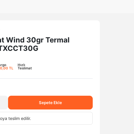
i
nt Wind 30gr Termal
 TXCCT30G
argo
Hızlı
0,00 TL
Teslimat
Sepete Ekle
oya teslim edilir.