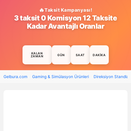
Taksit Kampanyası!
3 taksit 0 Komisyon 12 Taksite
Kadar Avantajlı Oranlar
KALAN
GÜN
SAAT
DAKIKA
ZAMAN
Gelbura.com
Gaming & Simülasyon Ürünleri
Direksiyon Standları