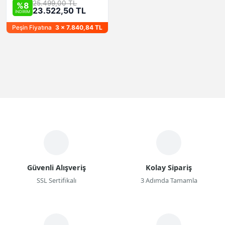
25.499,00 TL
%8
23.522,50 TL
İNDİRİM
Peşin Fiyatına
3 x 7.840,84 TL
Güvenli Alışveriş
Kolay Sipariş
SSL Sertifikalı
3 Adımda Tamamla