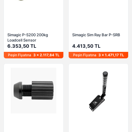
Simagic P-S200 200kg
Simagic Sim Ray Bar P-SRB
Loadcell Sensor
6.353,50 TL
4.413,50 TL
Peşin Fiyatına
3 x 2.117,84 TL
Peşin Fiyatına
3 x 1.471,17 TL