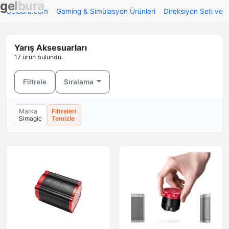
g
e
l
b
u
r
a
Gelbura.com
Gaming & Simülasyon Ürünleri
Direksiyon Seti ve 
Yarış Aksesuarları
17 ürün bulundu.
Filtrele
Sıralama
Marka
Filtreleri
Simagic
Temizle