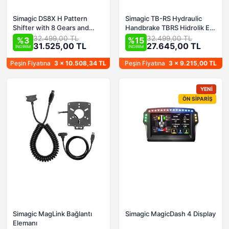
Simagic DS8X H Pattern
Simagic TB-RS Hydraulic
Shifter with 8 Gears and
Handbrake TBRS Hidrolik EL
Sequential Gears DS-8X
Freni
32.499,00 TL
32.499,00 TL
%3
%15
31.525,00 TL
27.645,00 TL
İNDİRİM
İNDİRİM
Peşin Fiyatına
3 x 10.508,34 TL
Peşin Fiyatına
3 x 9.215,00 TL
YENI
ÖN SIPARIŞ
Simagic MagLink Bağlantı
Simagic MagicDash 4 Display
Elemanı