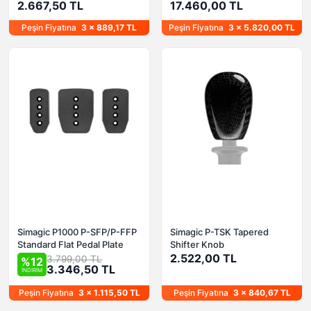
2.667,50 TL
17.460,00 TL
Peşin Fiyatına
3 x 889,17 TL
Peşin Fiyatına
3 x 5.820,00 TL
Simagic P1000 P-SFP/P-FFP
Simagic P-TSK Tapered
Standard Flat Pedal Plate
Shifter Knob
2.522,00 TL
3.799,00 TL
%12
3.346,50 TL
İNDİRİM
Peşin Fiyatına
3 x 1.115,50 TL
Peşin Fiyatına
3 x 840,67 TL