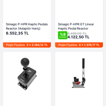
Simagic P-HPR Haptic Pedals
Simagic P-HPR GT Linear
Reactor (Adaptör Hariç)
Haptic Pedal Reactor
6.552,35 TL
4.499,00 TL
%8
4.122,50 TL
İNDİRİM
Peşin Fiyatına
3 x 2.184,12 TL
Peşin Fiyatına
3 x 1.374,17 TL