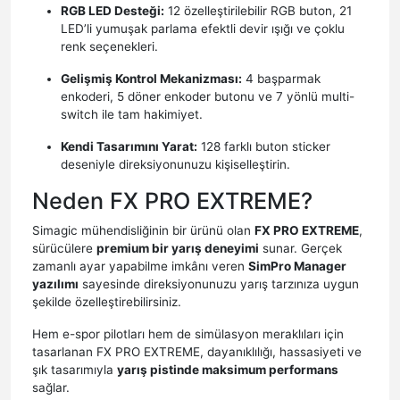
RGB LED Desteği:
12 özelleştirilebilir RGB buton, 21
LED’li yumuşak parlama efektli devir ışığı ve çoklu
renk seçenekleri.
Gelişmiş Kontrol Mekanizması:
4 başparmak
enkoderi, 5 döner enkoder butonu ve 7 yönlü multi-
switch ile tam hakimiyet.
Kendi Tasarımını Yarat:
128 farklı buton sticker
deseniyle direksiyonunuzu kişiselleştirin.
Neden FX PRO EXTREME?
Simagic mühendisliğinin bir ürünü olan
FX PRO EXTREME
,
sürücülere
premium bir yarış deneyimi
sunar. Gerçek
zamanlı ayar yapabilme imkânı veren
SimPro Manager
yazılımı
sayesinde direksiyonunuzu yarış tarzınıza uygun
şekilde özelleştirebilirsiniz.
Hem e-spor pilotları hem de simülasyon meraklıları için
tasarlanan FX PRO EXTREME, dayanıklılığı, hassasiyeti ve
şık tasarımıyla
yarış pistinde maksimum performans
sağlar.