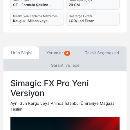
Simitin Şekli
Direksiyon Çapı
GT - Formula Şeklind...
29 CM
Direksiyon Kaplama Malzemesi
Gösterge Ekranı
Kauçuk, Silicon veya...
LCD/Led Ekran
Ürün Bilgisi
Yorumlar
Taksit Seçenekleri
4
Garanti ve İade
Simagic FX Pro Yeni
Versiyon
Aynı Gün Kargo veya Anında İstanbul Ümraniye Mağaza
Teslim