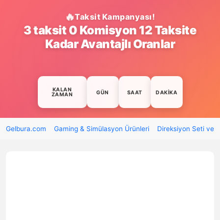
Taksit Kampanyası!
3 taksit 0 Komisyon 12 Taksite
Kadar Avantajlı Oranlar
KALAN
GÜN
SAAT
DAKIKA
ZAMAN
Gelbura.com
Gaming & Simülasyon Ürünleri
Direksiyon Seti ve 