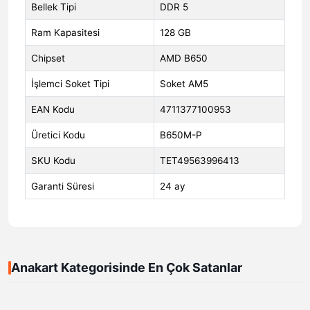
Bellek Tipi
DDR 5
Ram Kapasitesi
128 GB
Chipset
AMD B650
İşlemci Soket Tipi
Soket AM5
EAN Kodu
4711377100953
Üretici Kodu
B650M-P
SKU Kodu
TET49563996413
Garanti Süresi
24 ay
Anakart Kategorisinde En Çok Satanlar