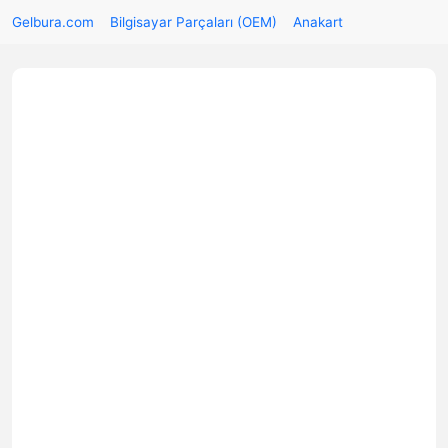
Gelbura.com
Bilgisayar Parçaları (OEM)
Anakart