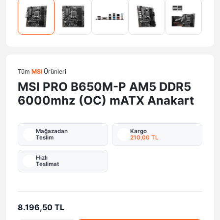
Tüm
MSI
Ürünleri
MSI PRO B650M-P AM5 DDR5
6000mhz (OC) mATX Anakart
Mağazadan
Kargo
Teslim
210,00 TL
Hızlı
Teslimat
8.196,50 TL