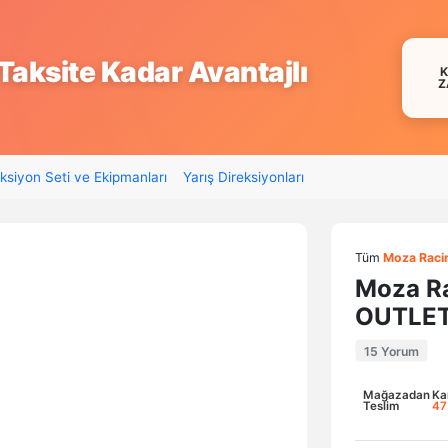
Taksite Kadar Avantajlı
Z
ksiyon Seti ve Ekipmanları
Yarış Direksiyonları
Tüm
Moza Raci
Moza Ra
OUTLET
15 Yorum
Mağazadan
Ka
Teslim
47