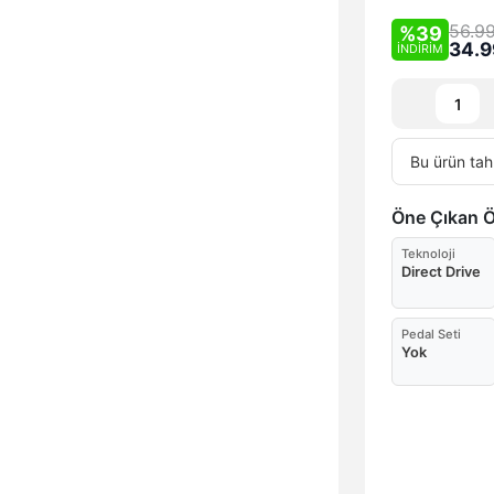
56.9
%39
34.9
İNDİRİM
Bu ürün tah
Öne Çıkan Öz
Teknoloji
Direct Drive
Pedal Seti
Yok