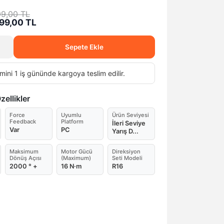
99,00 TL
99,00 TL
Sepete Ekle
mini 1 iş gününde kargoya teslim edilir.
ellikler
Force
Uyumlu
Ürün Seviyesi
Feedback
Platform
İleri Seviye
Var
PC
Yarış D...
Maksimum
Motor Gücü
Direksiyon
Dönüş Açısı
(Maximum)
Seti Modeli
2000 ° +
16 N·m
R16