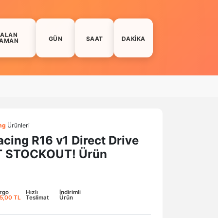
KALAN
GÜN
SAAT
DAKIKA
AMAN
ng
Ürünleri
cing R16 v1 Direct Drive
 STOCKOUT! Ürün
rgo
Hızlı
İndirimli
5,00 TL
Teslimat
Ürün