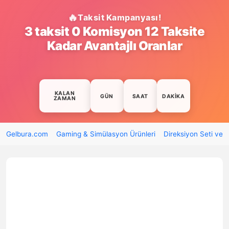
Taksit Kampanyası!
3 taksit 0 Komisyon 12 Taksite
Kadar Avantajlı Oranlar
KALAN
GÜN
SAAT
DAKIKA
ZAMAN
Gelbura.com
Gaming & Simülasyon Ürünleri
Direksiyon Seti ve 