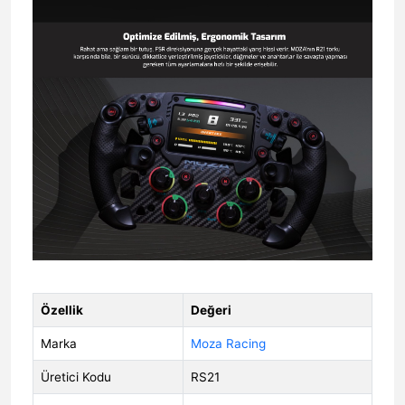
Özellik
Değeri
Marka
Moza Racing
Üretici Kodu
RS21