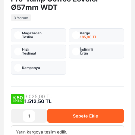
Ø57mm WDT
3 Yorum
Mağazadan
Kargo
Teslim
185,00 TL
Hızlı
İndirimli
Teslimat
Ürün
Kampanya
3.025,00 TL
%50
1.512,50 TL
İNDİRİM
Sepete Ekle
Yarın
kargoya teslim edilir.