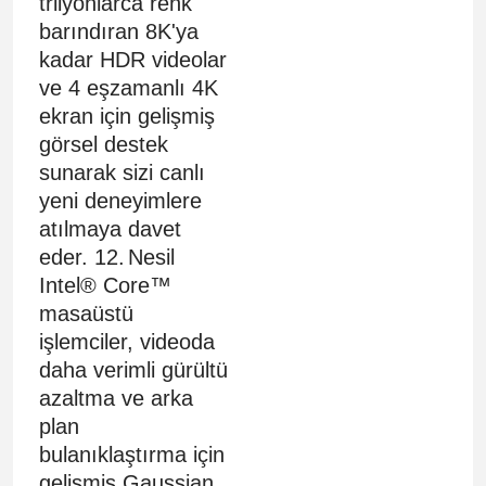
trilyonlarca renk
barındıran 8K'ya
kadar HDR videolar
ve 4 eşzamanlı 4K
ekran için gelişmiş
görsel destek
sunarak sizi canlı
yeni deneyimlere
atılmaya davet
eder. 12.
Nesil
Intel® Core™
masaüstü
işlemciler, videoda
daha verimli gürültü
azaltma ve arka
plan
bulanıklaştırma için
gelişmiş Gaussian