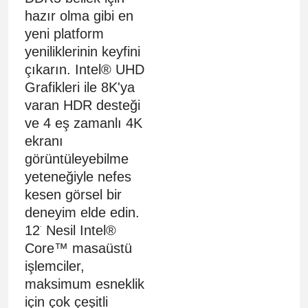
hazır olma gibi en
yeni platform
yeniliklerinin keyfini
çıkarın. Intel® UHD
Grafikleri ile 8K'ya
varan HDR desteği
ve 4 eş zamanlı 4K
ekranı
görüntüleyebilme
yeteneğiyle nefes
kesen görsel bir
deneyim elde edin.
.
12
Nesil Intel®
Core™ masaüstü
işlemciler,
maksimum esneklik
için çok çeşitli