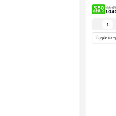
2.081
%50
1.04
İNDİRİM
Bugün
karg