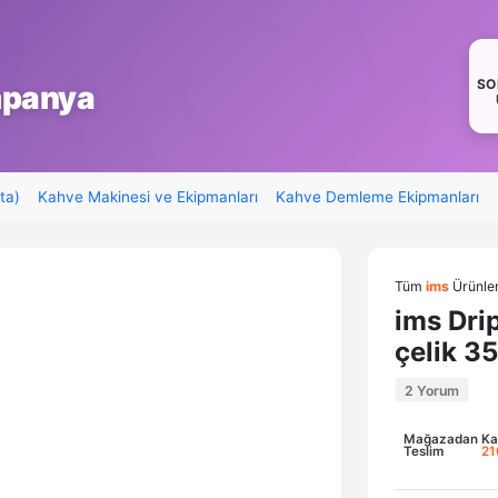
S
mpanya
ta)
Kahve Makinesi ve Ekipmanları
Kahve Demleme Ekipmanları
Tüm
ims
Ürünler
ims Dri
çelik 3
2 Yorum
Mağazadan
Ka
Teslim
21