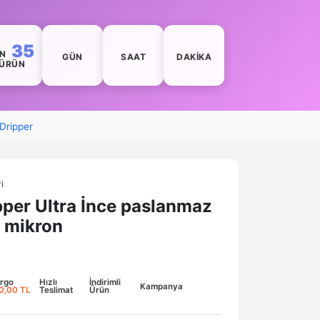
35
ON
GÜN
SAAT
DAKIKA
ÜRÜN
Dripper
i
pper Ultra İnce paslanmaz
5 mikron
rgo
Hızlı
İndirimli
Kampanya
0,00 TL
Teslimat
Ürün