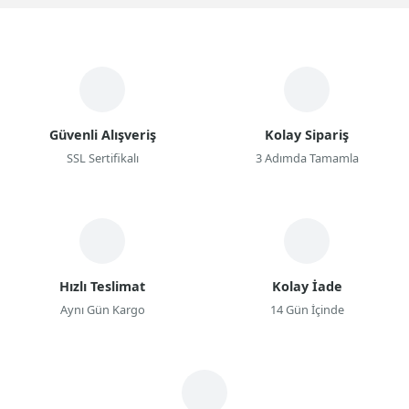
Seçenekler bol ama her birinin kendine has avantajları ve
dezavantajları var.
Elektrikli Kahve Öğütücü
İlk olarak, elektrikli kahve değirmenlerinin çoğunda farklı
öğütme seviyeleri olur. Yani espresso için ultra ince,
French Press için daha kalın öğütmeler gibi. Bazı
Güvenli Alışveriş
Kolay Sipariş
modellerde bu seviyeler önceden programlanmıştır, yani
SSL Sertifikalı
3 Adımda Tamamla
sadece bir düğmeye basmanız yeterli.
Diğer bir önemli özellik ise kapasite. Eğer sık sık büyük
miktarlarda kahve öğütmek istiyorsanız, daha yüksek
kapasiteli bir model tercih etmelisiniz.
Eğer tam bir kahve tutkunuysanız ve öğütme işlemi
sırasında daha fazla kontrol istiyorsanız, Burr tipi kahve
Hızlı Teslimat
Kolay İade
değirmenleri sizin için ideal olacaktır. Ancak hızlı ve pratik
Aynı Gün Kargo
14 Gün İçinde
bir çözüm arıyorsanız, bıçaklı modeller tam size göre. Yine
de unutmayın, bıçaklı modeller kahve çekirdeklerini eşit
öğütemezler, bu da demleme sırasında tat
dengesizliklerine yol açabilir.
Kahve değirmenleri
sadece öğütme işlemini yapmaz, aynı