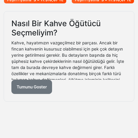
Nasıl Bir Kahve Öğütücü
Seçmeliyim?
Kahve, hayatımızın vazgeçilmez bir parçası. Ancak bir
fincan kahvenin kusursuz olabilmesi için pek çok detayın
yerine getirilmesi gerekir. Bu detayların başında da hiç
şüphesiz kahve çekirdeklerinin nasıl öğütüldüğü gelir. İşte
tam da burada devreye kahve değirmeni girer. Farklı
özellikler ve mekanizmalarla donatılmış birçok farklı türü
bulunan kahve değirmenleri, öğütme işleminin kalitesini
doğrudan etkiler.
Tumunu Goster
Peki, bu ekipmanı seçerken nelere dikkat etmeliyiz ve
kahve değirmeni
bize tam olarak ne sağlar?
Kahve değirmeni, fincanınıza ulaşan kahvenin kalitesini
belirleyen en önemli faktörlerden biridir. Değirmeni
seçerken dikkat etmemiz gereken ilk konu, hangi türde bir
değirmen kullanmak istediğimizdir. Manuel mi, elektrikli mi?