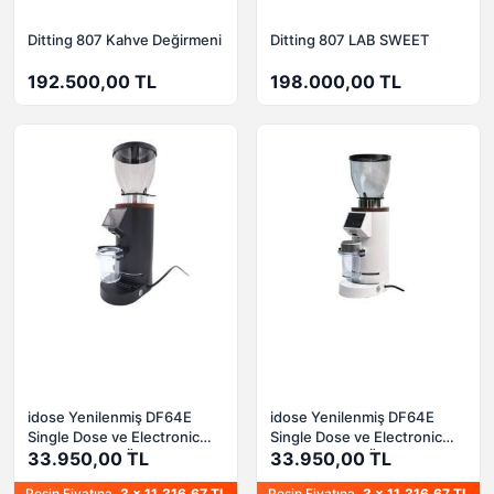
Ditting 807 Kahve Değirmeni
Ditting 807 LAB SWEET
192.500,00 TL
198.000,00 TL
idose Yenilenmiş DF64E
idose Yenilenmiş DF64E
Single Dose ve Electronic
Single Dose ve Electronic
Dosing Kahve Öğütücü Mat
33.950,00 TL
Dosing Kahve Öğütücü
33.950,00 TL
Siyah refurbished Outlet
Beyaz refurbished Outlet
Peşin Fiyatına
3 x 11.316,67 TL
Peşin Fiyatına
3 x 11.316,67 TL