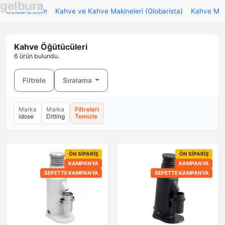
g
e
l
b
u
r
a
Gelbura.com
Kahve ve Kahve Makineleri (Globarista)
Kahve Mak
Kahve Öğütücüleri
6 ürün bulundu.
Filtrele
Sıralama
Marka
Marka
Filtreleri
idose
Ditting
Temizle
ÖN SIPARIŞ
ÖN SIPARIŞ
KAMPANYA
KAMPANYA
SEPETTE KAMPANYA
SEPETTE KAMPANYA