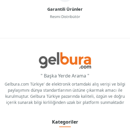
zamanda kahvenizin aromasını da korur. Taze öğütülmüş
Garantili Ürünler
kahve çekirdekleri
, hazır kahve tozlarına göre çok daha
aromatik ve lezzetli bir kahve deneyimi sunar.
Resmi Distribütör
Sonuç olarak, kahve değirmeni seçerken dikkat etmeniz
gereken pek çok faktör var; fakat en önemlisi, kendi
ihtiyacınıza ve zevkinize en uygun modeli seçmek
olacaktır. Unutmayın, doğru değirmenle her sabah
uyanmak, güne daha enerjik ve mutlu bir başlangıç
yapmanızı sağlar.
" Başka Yerde Arama "
Gelbura.com Türkiye' de elektronik ortamdaki alış verişi ve bilgi
paylaşımını dünya standartlarının üstüne çıkarmak amacı ile
kurulmuştur. Gelbura Türkiye pazarında kaliteli, özgün ve doğru
içerik sunarak bilgi kirliliğinden uzak bir platform sunmaktadır
Kategoriler