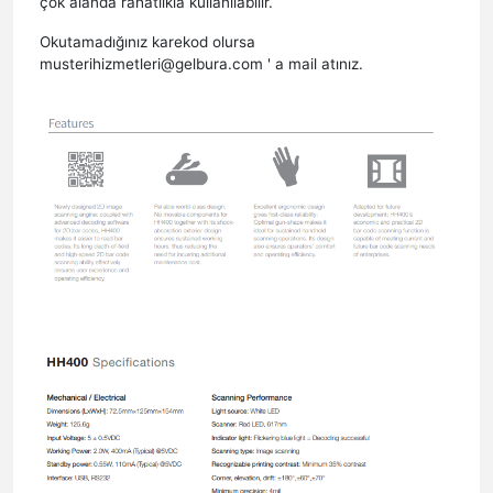
çok alanda rahatlıkla kullanılabilir.
Okutamadığınız karekod olursa
musterihizmetleri@gelbura.com ' a mail atınız.