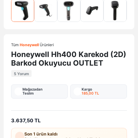
Tüm
Honeywell
Ürünleri
Honeywell Hh400 Karekod (2D)
Barkod Okuyucu OUTLET
5 Yorum
Mağazadan
Kargo
Teslim
185,00 TL
3.637,50 TL
Son 1 ürün kaldı