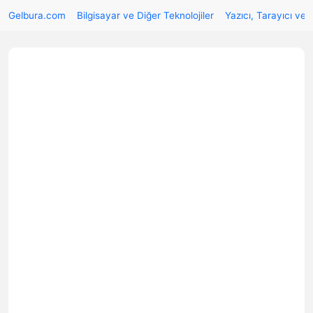
Gelbura.com
Bilgisayar ve Diğer Teknolojiler
Yazıcı, Tarayıcı ve 