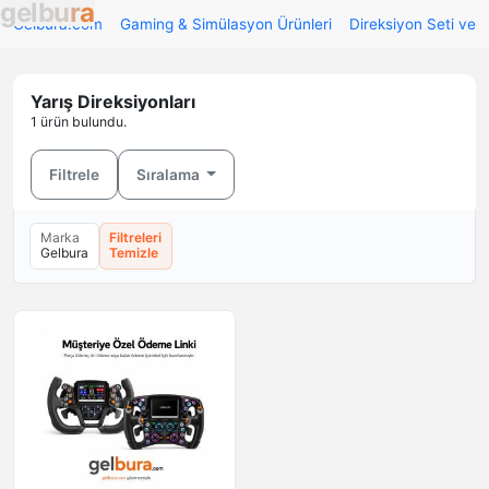
g
e
l
b
u
r
a
Gelbura.com
Gaming & Simülasyon Ürünleri
Direksiyon Seti ve 
Yarış Direksiyonları
1 ürün bulundu.
Filtrele
Sıralama
Marka
Filtreleri
Gelbura
Temizle