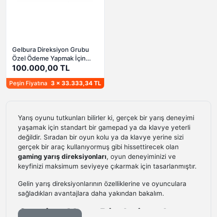
Gelbura Direksiyon Grubu
Özel Ödeme Yapmak İçin
Link (Parça ödeme)
100.000,00 TL
Peşin Fiyatına
3 x 33.333,34 TL
Yarış oyunu tutkunları bilirler ki, gerçek bir yarış deneyimi
yaşamak için standart bir gamepad ya da klavye yeterli
değildir. Sıradan bir oyun kolu ya da klavye yerine sizi
gerçek bir araç kullanıyormuş gibi hissettirecek olan
gaming yarış direksiyonları
, oyun deneyiminizi ve
keyfinizi maksimum seviyeye çıkarmak için tasarlanmıştır.
Gelin yarış direksiyonlarının özelliklerine ve oyunculara
sağladıkları avantajlara daha yakından bakalım.
Gaming Yarış Direksiyonları