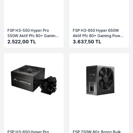
FSP H3-550 Hyper Pro
FSP H3-650 Hyper 650W
550W Aktif Pfc 80+ Gaming
Aktif Pfc 80+ Gaming Power
Power Supply
2.522,00 TL
Supply
3.637,50 TL
FSP H3-650 Hyper Pro
FSP 750W 80+ Bronz Bulk