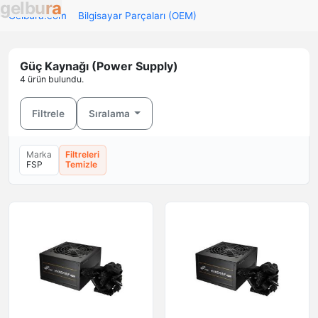
g
e
l
b
u
r
a
Gelbura.com
Bilgisayar Parçaları (OEM)
Güç Kaynağı (Power Supply)
4 ürün bulundu.
Filtrele
Sıralama
Marka
Filtreleri
FSP
Temizle