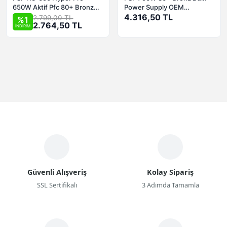
650W Aktif Pfc 80+ Bronze
Power Supply OEM
Gaming Power Supply
Sistemler İçin
4.316,50 TL
2.799,00 TL
%1
2.764,50 TL
İNDİRİM
Güvenli Alışveriş
Kolay Sipariş
SSL Sertifikalı
3 Adımda Tamamla