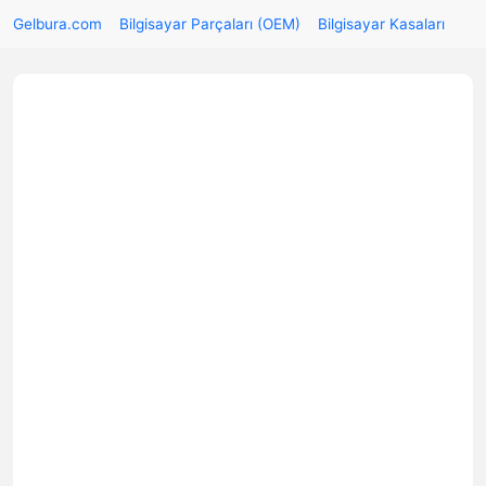
Gelbura.com
Bilgisayar Parçaları (OEM)
Bilgisayar Kasaları