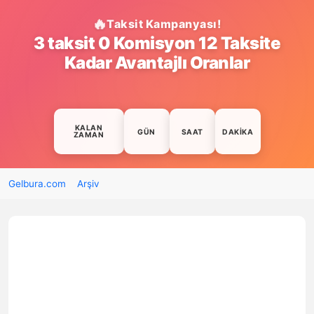
Taksit Kampanyası!
3 taksit 0 Komisyon 12 Taksite
Kadar Avantajlı Oranlar
KALAN
GÜN
SAAT
DAKIKA
ZAMAN
Gelbura.com
Arşiv