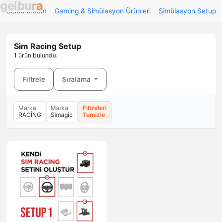
g
e
l
b
u
r
a
Gelbura.com
Gaming & Simülasyon Ürünleri
Simülasyon Setup O
Sim Racing Setup
1 ürün bulundu.
Filtrele
Sıralama
Marka
Marka
Filtreleri
RACİNG
Simagic
Temizle