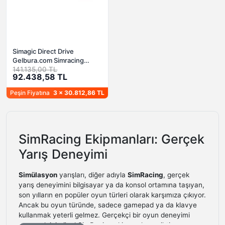
Simagic Direct Drive
Gelbura.com Simracing
Setup 1
141.135,00 TL
92.438,58 TL
Peşin Fiyatına
3 x 30.812,86 TL
SimRacing Ekipmanları: Gerçek
Yarış Deneyimi
Simülasyon
yarışları, diğer adıyla
SimRacing
, gerçek
yarış deneyimini bilgisayar ya da konsol ortamına taşıyan,
son yılların en popüler oyun türleri olarak karşımıza çıkıyor.
Ancak bu oyun türünde, sadece gamepad ya da klavye
kullanmak yeterli gelmez. Gerçekçi bir oyun deneyimi
yaşamak için özel SimRacing ekipmanlarına ihtiyacınız