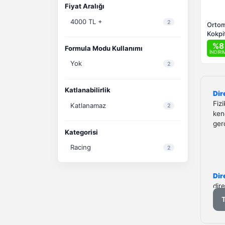
Fiyat Aralığı
4000 TL +
2
Ortom
Kokpit
Koltu
%8
Formula Modu Kullanımı
İNDİRİ
Yok
2
Katlanabilirlik
Dir
Fiz
Katlanamaz
2
kend
ger
Kategorisi
Racing
2
Dir
dir
kut
oyu
doğ