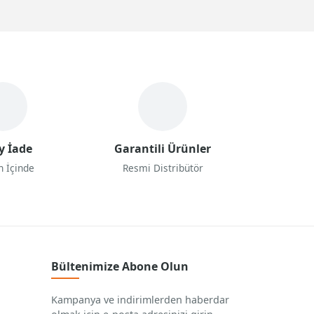
rinden çıkması gibi sorunların da önüne
aliyle oyundan aldıkları keyif de katlanmış olur.
sferine girmek isteyenler için ise kokpitler
ği bir platform olarak düşünebilirsiniz.
 için özel alanlar gibi artılar da bulunur.
hissine erişebilirsiniz. Kokpitlerin oyunculara
arı ve
k
okpitler
aynı zamanda doğru duruş
şabileceğiniz bel ya da boyun ağrısı
ğerlendirildiği zaman gerçekçi bir simülasyon
diyebiliriz. Eğer yarış ve simülasyon oyunu
kokpit ve stantları seçebilir, oyun keyfinizi
y İade
Garantili Ürünler
n İçinde
Resmi Distribütör
Bültenimize Abone Olun
Kampanya ve indirimlerden haberdar