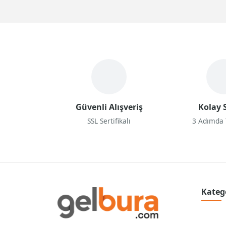
man
geç
Bun
vaz
Kokp
Dir
sun
poz
sor
den
tut
Güvenli Alışveriş
Kolay S
katl
SSL Sertifikalı
3 Adımda
Kateg