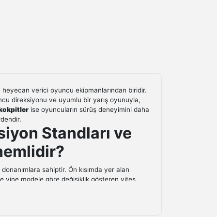
n heyecan verici oyuncu ekipmanlarından biridir.
ncu direksiyonu ve uyumlu bir yarış oyunuyla,
k
okpitler
ise oyuncuların sürüş deneyimini daha
dendir.
ksiyon Standları ve
nemlidir?
a donanımlara sahiptir. Ön kısımda yer alan
ve yine modele göre değişiklik gösteren vites
enler, oyuncuların
yarış ve simülasyon
e
direksiyon standları
da tüm bileşenlerin
ılmasını sağlar. Böylece oyun sırasında