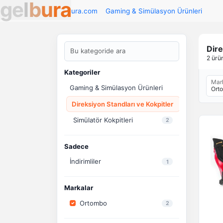
g
e
l
b
u
r
a
Gelbura.com
Gaming & Simülasyon Ürünleri
Dire
2 ürü
Kategoriler
Mar
Gaming & Simülasyon Ürünleri
Ort
Direksiyon Standları ve Kokpitler
Simülatör Kokpitleri
2
Sadece
İndirimliler
1
Markalar
Ortombo
2