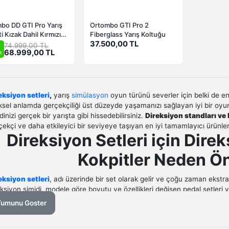
bo DD GTI Pro Yarış
Ortombo GTI Pro 2
i Kızak Dahil Kırmızı
Fiberglass Yarış Koltuğu
klu
37.500,00 TL
74.999,00 TL
68.999,00 TL
M
eksiyon setleri
,
yarış
simülasyon
oyun türünü severler için belki de e
iksel anlamda gerçekçiliği üst düzeyde yaşamanızı sağlayan iyi bir oyu
inizi gerçek bir yarışta gibi hissedebilirsiniz.
Direksiyon
s
tandları ve
çekçi ve daha etkileyici bir seviyeye taşıyan en iyi tamamlayıcı ürünler
Direksiyon Setleri için Dire
Kokpitler Neden Ö
eksiyon setleri
, adı üzerinde bir set olarak gelir ve çoğu zaman ekstr
eksiyon simidi, modele göre boyutu ve özellikleri değişen pedal setleri 
usu olmak üzere farklı bileşenlerin sunulduğunu görürüz. Tüm bu bileş
Tumunu Goster
nlarında daha gerçekçi bir sürüş hissi yaşaması için tasarlanmıştır. İşt
ru oyun pozisyonu için sabitlenmesini ve doğru bir şekilde konumlandır