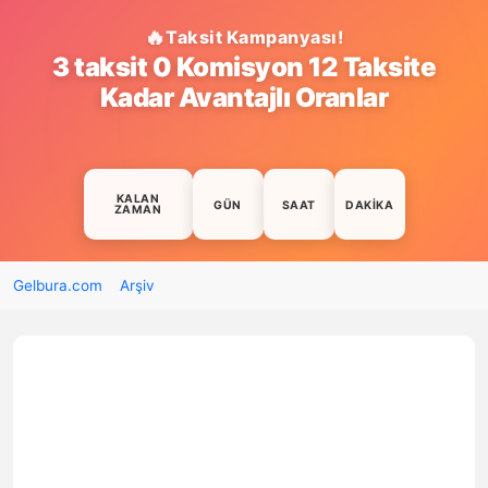
Taksit Kampanyası!
3 taksit 0 Komisyon 12 Taksite
Kadar Avantajlı Oranlar
KALAN
GÜN
SAAT
DAKIKA
ZAMAN
Gelbura.com
Arşiv