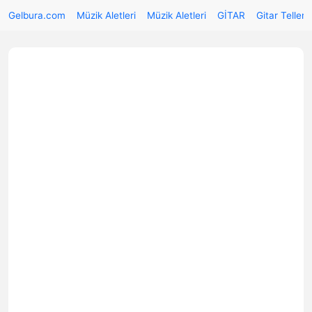
Gelbura.com
Müzik Aletleri
Müzik Aletleri
GİTAR
Gitar Telleri