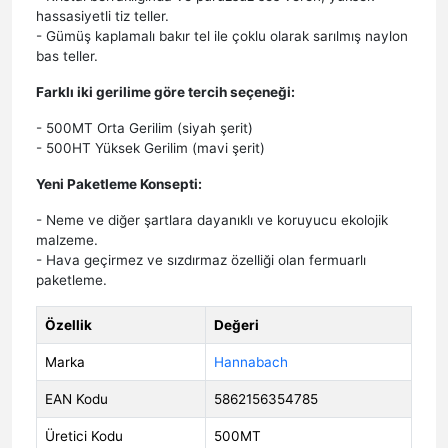
hassasiyetli tiz teller.
- Gümüş kaplamalı bakır tel ile çoklu olarak sarılmış naylon
bas teller.
Farklı iki gerilime göre tercih seçeneği:
- 500MT Orta Gerilim (siyah şerit)
- 500HT Yüksek Gerilim (mavi şerit)
Yeni Paketleme Konsepti:
- Neme ve diğer şartlara dayanıklı ve koruyucu ekolojik
malzeme.
- Hava geçirmez ve sızdırmaz özelliği olan fermuarlı
paketleme.
Özellik
Değeri
Marka
Hannabach
EAN Kodu
5862156354785
Üretici Kodu
500MT