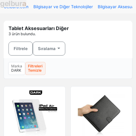
g
e
l
b
u
r
a
Gelbura.com
Bilgisayar ve Diğer Teknolojiler
Bilgisayar Aksesuarl
Tablet Aksesuarları Diğer
3 ürün bulundu.
Filtrele
Sıralama
Marka
Filtreleri
DARK
Temizle