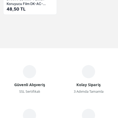
Koruyucu Film DK-AC-
IPM4SP01
48,50 TL
Güvenli Alışveriş
Kolay Sipariş
SSL Sertifikalı
3 Adımda Tamamla