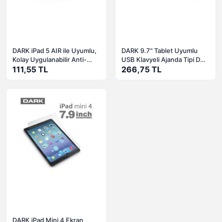
DARK iPad 5 AIR ile Uyumlu,
DARK 9.7" Tablet Uyumlu
Kolay Uygulanabilir Anti-
USB Klavyeli Ajanda Tipi Deri
Glare Ekran Koruyucu Film
111,55 TL
Kılıf ve Stant DK-AC-
266,75 TL
DK-AC-IP5SP01
TBKB971
DARK iPad Mini 4 Ekran