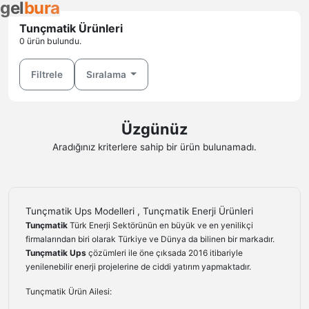
g
e
l
b
u
r
a
Tunçmatik Ürünleri
0 ürün bulundu.
Filtrele
Sıralama
Üzgünüz
Aradığınız kriterlere sahip bir ürün bulunamadı.
Tunçmatik Ups Modelleri , Tunçmatik Enerji Ürünleri
Tunçmatik
Türk Enerji Sektörünün en büyük ve en yenilikçi
firmalarından biri olarak Türkiye ve Dünya da bilinen bir markadır.
Tunçmatik Ups
çözümleri ile öne çıksada 2016 itibariyle
yenilenebilir enerji projelerine de ciddi yatırım yapmaktadır.
Tunçmatik Ürün Ailesi: