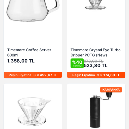
Timemore Coffee Server
Timemore Crystal Eye Turbo
600ml
Dripper PCTG (New)
1.358,00 TL
873,00 TL
%40
523,80 TL
İNDİRİM
Peşin Fiyatına
3 x 452,67 TL
Peşin Fiyatına
3 x 174,60 TL
KAMPANYA