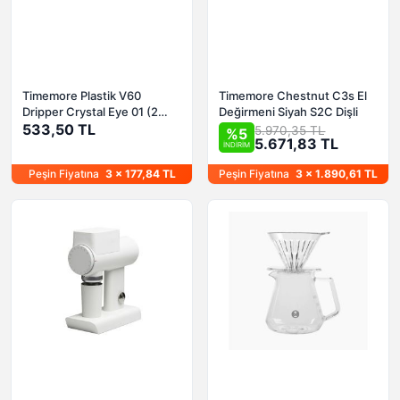
Timemore Plastik V60
Timemore Chestnut C3s El
Dripper Crystal Eye 01 (2
Değirmeni Siyah S2C Dişli
Fincan)
533,50 TL
5.970,35 TL
%5
5.671,83 TL
İNDİRİM
Peşin Fiyatına
3 x 177,84 TL
Peşin Fiyatına
3 x 1.890,61 TL