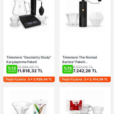
Timemore "Geometry Study"
Timemore The Nomad
Karşılaştırma Paketi
Barista" Paketi
(Mobil/Kamp/Seyahat)
13.594,00 TL
8.522,00 TL
%13
%15
11.818,32 TL
7.242,26 TL
İNDİRİM
İNDİRİM
Peşin Fiyatına
3 x 3.939,44 TL
Peşin Fiyatına
3 x 2.414,09 TL