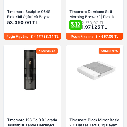
Timemore Sculptor 064S
Timemore Demleme Seti "
Elektrikli Öğütücü Beyaz
Morning Brewer " | Plastik
(Espresso)
53.350,00 TL
Dripper 02| 600ml Server
2.270,00 TL
%13
1.971,25 TL
İNDİRİM
Peşin Fiyatına
3 x 17.783,34 TL
Peşin Fiyatına
3 x 657,09 TL
KAMPANYA
KAMPANYA
Timemore 123 Go 3'ü 1 arada
Timemore Black Mirror Basic
Taşınabilir Kahve Demleyici
2.0 Hassas Tartı 0,1g Beyaz