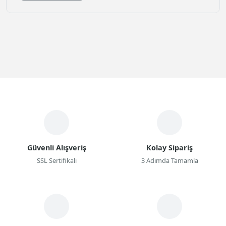
Timemore Fiyatlarını ve Timemore çeşitlerini gelbura.com
da Türkiye Distribütörü garantisiyle bulabilirsiniz.
Timemore C1, Timemore C2, Timemore Hassas Tartı gibi
ürünleri
www.gelbura.com/timemore
adresinden
görebilirsiniz.
Güvenli Alışveriş
Kolay Sipariş
SSL Sertifikalı
3 Adımda Tamamla