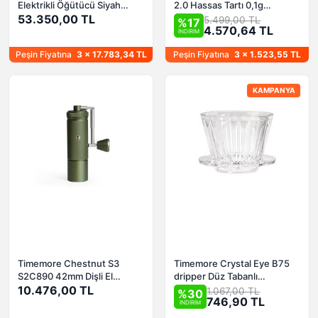
Elektrikli Öğütücü Siyah
2.0 Hassas Tartı 0,1g
(Espresso)
53.350,00 TL
hassaslık
5.499,00 TL
%17
4.570,64 TL
İNDİRİM
Peşin Fiyatına
3 x 17.783,34 TL
Peşin Fiyatına
3 x 1.523,55 TL
KAMPANYA
Timemore Chestnut S3
Timemore Crystal Eye B75
S2C890 42mm Dişli El
dripper Düz Tabanlı
Değirmeni Yeşil
10.476,00 TL
Demleyici
1.067,00 TL
%30
746,90 TL
İNDİRİM