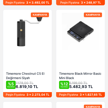
Peşin Fiyatına
3 x 3.492,00 TL
Peşin Fiyatına
3 x 248,97 TL
KAMPANYA
KAMPANYA
Timemore Chestnut C5 El
Timemore Black Mirror Basic
Değirmeni Siyah
Mini Black
7.178,00 TL
6.199,00 TL
%5
%12
6.819,10 TL
5.482,93 TL
İNDİRİM
İNDİRİM
Peşin Fiyatına
3 x 2.273,04 TL
Peşin Fiyatına
3 x 1.827,65 TL
KAMPANYA