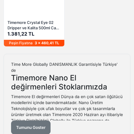
Timemore Crystal Eye 02
Dripper ve Kalita 500ml Cam
Karaf (Server) Seti
1.381,22 TL
Peşin Fiyatına
3 x 460,41 TL
Time More Globally DANISMANLIK Garantisiyle Türkiye'
de
Timemore Nano El
değirmenleri Stoklarımızda
Timemore El değirmenleri Dünya da en çok satan öğütücü
modellerini içinde barındırmaktadır. Nano Üretim
Teknolojisiyle çok ufak boyutlar ve çok şık tasarımlarla
ürünler üretmek olan Timemore 2020 Haziran ayı itibariyle
Türkiye Distribütörü Globally ile Türkiye pazarına da
girmiştir.
Tumunu Goster