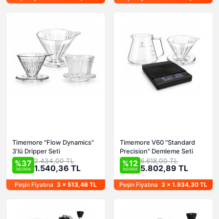
Timemore "Flow Dynamics"
Timemore V60 "Standard
3'lü Dripper Seti
Precision" Demleme Seti
2.434,00 TL
6.618,00 TL
%37
%12
1.540,36 TL
5.802,89 TL
İNDİRİM
İNDİRİM
Peşin Fiyatına
3 x 513,46 TL
Peşin Fiyatına
3 x 1.934,30 TL