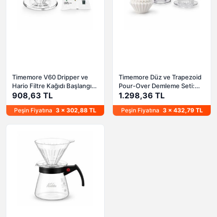
Timemore V60 Dripper ve
Timemore Düz ve Trapezoid
Hario Filtre Kağıdı Başlangıç
Pour-Over Demleme Seti:
Seti
908,63 TL
Timemore B75 & Kalita 102
1.298,36 TL
Karşılaştırma Kiti
Peşin Fiyatına
3 x 302,88 TL
Peşin Fiyatına
3 x 432,79 TL