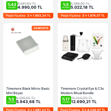
8.681,50 TL
5.286,50 TL
%43
%5
4.990,00 TL
5.022,18 TL
İNDİRİM
İNDİRİM
Peşin Fiyatına
3 x 1.663,34 TL
Peşin Fiyatına
3 x 1.674,07 TL
KAMPANYA
Timemore Black Mirror Basic
Timemore Crystal Eye & C3s
Mini Beyaz
Modern Ritual Bundle
6.256,50 TL
15.244,00 TL
%5
%17
5.943,68 TL
12.690,21 TL
İNDİRİM
İNDİRİM
Peşin Fiyatına
3 x 1.981,23 TL
Peşin Fiyatına
3 x 4.230,07 TL