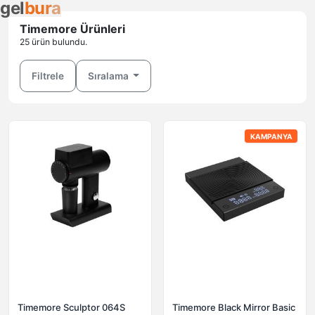
g
e
l
b
u
r
a
Timemore Ürünleri
25 ürün bulundu.
Filtrele
Sıralama
KAMPANYA
Timemore Sculptor 064S
Timemore Black Mirror Basic