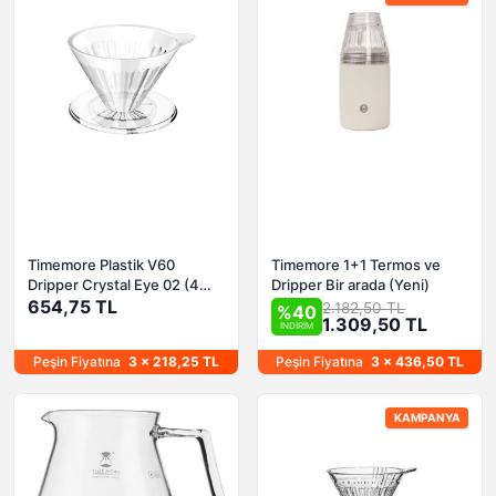
Timemore Plastik V60
Timemore 1+1 Termos ve
Dripper Crystal Eye 02 (4
Dripper Bir arada (Yeni)
Fincan)
654,75 TL
2.182,50 TL
%40
1.309,50 TL
İNDİRİM
Peşin Fiyatına
3 x 218,25 TL
Peşin Fiyatına
3 x 436,50 TL
KAMPANYA