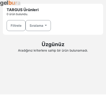
g
e
l
b
u
r
a
TARGUS Ürünleri
0 ürün bulundu.
Filtrele
Sıralama
Üzgünüz
Aradığınız kriterlere sahip bir ürün bulunamadı.