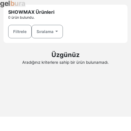
g
e
l
b
u
r
a
SHOWMAX Ürünleri
0 ürün bulundu.
Filtrele
Sıralama
Üzgünüz
Aradığınız kriterlere sahip bir ürün bulunamadı.