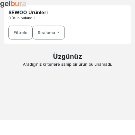
g
e
l
b
u
r
a
SEWOO Ürünleri
0 ürün bulundu.
Filtrele
Sıralama
Üzgünüz
Aradığınız kriterlere sahip bir ürün bulunamadı.